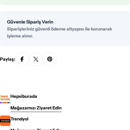
Ödeme
Güvenle Sipariş Verin
yöntemleri
Siparişleriniz güvenli ödeme altyapısı ile korunarak
işleme alınır.
Paylaş:
Hepsiburada
Mağazamızı Ziyaret Edin
Trendyol