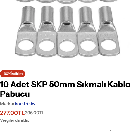
Medyayı 0 pencerede aç
30%
İndirim
10 Adet SKP 50mm Sıkmalı Kablo
Pabucu
Marka:
ElektrikEvi
277.00TL
396.00TL
İndirimli
Normal
fiyat
fiyat
Vergiler dahildir.