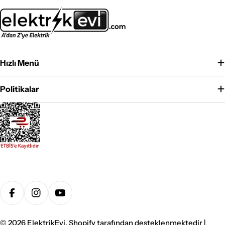
Hızlı Menü
Politikalar
Ödeme
yöntemleri
Facebook
Instagram
YouTube
© 2026
ElektrikEvi
. Shopify tarafından desteklenmektedir |