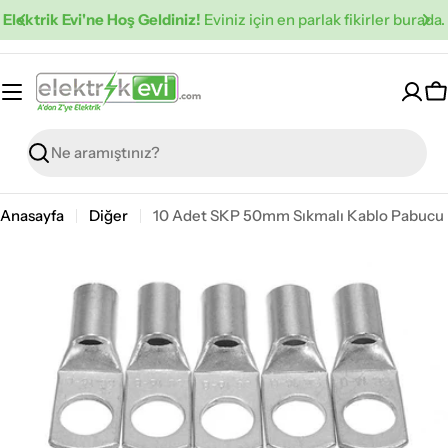
İçeriğe
Elektrik Evi'ne Hoş Geldiniz!
Eviniz için en parlak fikirler burada.
atla
S
Ara
Anasayfa
Diğer
10 Adet SKP 50mm Sıkmalı Kablo Pabucu