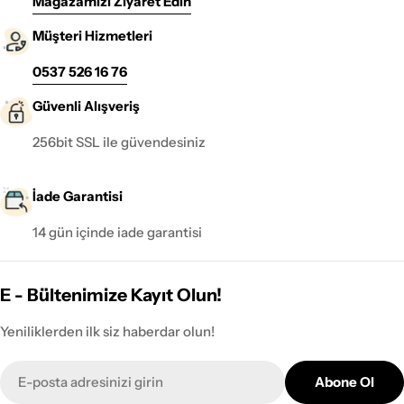
Mağazamızı Ziyaret Edin
Müşteri Hizmetleri
0537 526 16 76
Güvenli Alışveriş
256bit SSL ile güvendesiniz
İade Garantisi
14 gün içinde iade garantisi
E - Bültenimize Kayıt Olun!
Yeniliklerden ilk siz haberdar olun!
E-
Abone Ol
posta