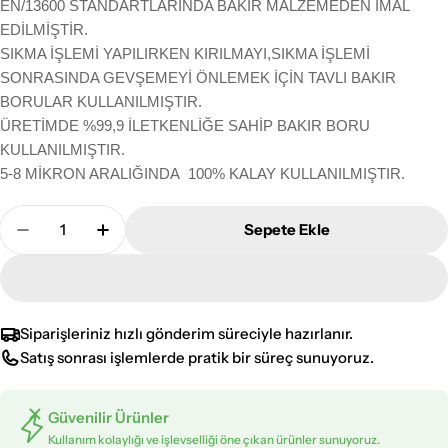
EN/13600 STANDARTLARINDA BAKIR MALZEMEDEN İMAL
EDİLMİŞTİR.
SIKMA İŞLEMİ YAPILIRKEN KIRILMAYI,SIKMA İŞLEMİ
SONRASINDA GEVŞEMEYİ ÖNLEMEK İÇİN TAVLI BAKIR
BORULAR KULLANILMIŞTIR.
ÜRETİMDE %99,9 İLETKENLİĞE SAHİP BAKIR BORU
KULLANILMIŞTIR.
5-8 MİKRON ARALIĞINDA 100% KALAY KULLANILMIŞTIR.
Adet
Sepete Ekle
10 Adet SKP 50mm Sıkmalı Kablo Pabucu Adedini 
10 Adet SKP 50mm Sıkmalı Kablo Pabucu 
Siparişleriniz hızlı gönderim süreciyle hazırlanır.
Satış sonrası işlemlerde pratik bir süreç sunuyoruz.
Güvenilir Ürünler
Kullanım kolaylığı ve işlevselliği öne çıkan ürünler sunuyoruz.