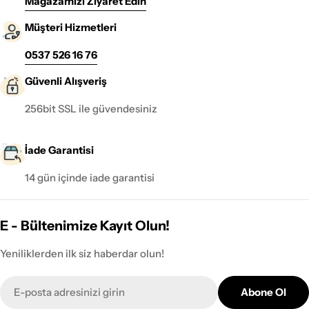
Mağazamızı Ziyaret Edin
Müşteri Hizmetleri
0537 526 16 76
Güvenli Alışveriş
256bit SSL ile güvendesiniz
İade Garantisi
14 gün içinde iade garantisi
E - Bültenimize Kayıt Olun!
Yeniliklerden ilk siz haberdar olun!
E-
Abone Ol
posta