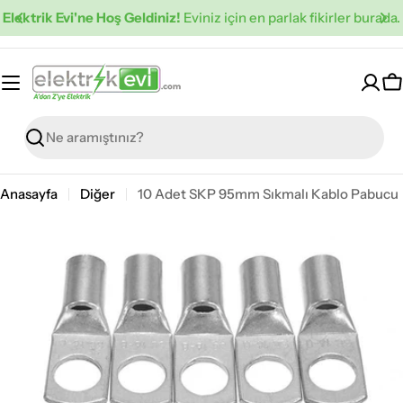
İçeriğe
Elektrik Evi'ne Hoş Geldiniz!
Eviniz için en parlak fikirler burada.
atla
S
Ara
Anasayfa
Diğer
10 Adet SKP 95mm Sıkmalı Kablo Pabucu