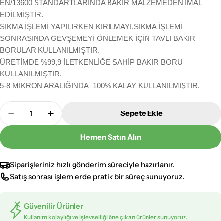
EN/13600 STANDARTLARINDA BAKIR MALZEMEDEN İMAL
EDİLMİŞTİR.
SIKMA İŞLEMİ YAPILIRKEN KIRILMAYI,SIKMA İŞLEMİ
SONRASINDA GEVŞEMEYİ ÖNLEMEK İÇİN TAVLI BAKIR
BORULAR KULLANILMIŞTIR.
ÜRETİMDE %99,9 İLETKENLİĞE SAHİP BAKIR BORU
KULLANILMIŞTIR.
5-8 MİKRON ARALIĞINDA 100% KALAY KULLANILMIŞTIR.
Adet
Sepete Ekle
10 Adet SKP 95mm Sıkmalı Kablo Pabucu Adedini 
10 Adet SKP 95mm Sıkmalı Kablo Pabucu 
Hemen Satın Alın
Siparişleriniz hızlı gönderim süreciyle hazırlanır.
Satış sonrası işlemlerde pratik bir süreç sunuyoruz.
Güvenilir Ürünler
Kullanım kolaylığı ve işlevselliği öne çıkan ürünler sunuyoruz.