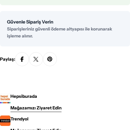
Ödeme
Güvenle Sipariş Verin
yöntemleri
Siparişleriniz güvenli ödeme altyapısı ile korunarak
işleme alınır.
Paylaş:
Hepsiburada
Mağazamızı Ziyaret Edin
Trendyol