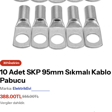
Medyayı 0 pencerede aç
30%
İndirim
10 Adet SKP 95mm Sıkmalı Kablo
Pabucu
Marka:
ElektrikEvi
388.00TL
555.00TL
İndirimli
Normal
fiyat
fiyat
Vergiler dahildir.