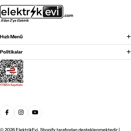
Hızlı Menü
Politikalar
Ödeme
yöntemleri
Facebook
Instagram
YouTube
© 2026
ElektrikEvi
. Shopify tarafından desteklenmektedir |