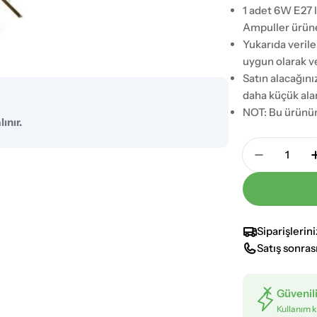
1 adet 6W E27 
Ampuller ürüne 
Yukarıda verile
uygun olarak ve
Satın alacağını
daha küçük alan
NOT: Bu ürünün
ınır.
Adet
Avonni E
Siparişlerin
Satış sonras
Güvenil
Kullanım k