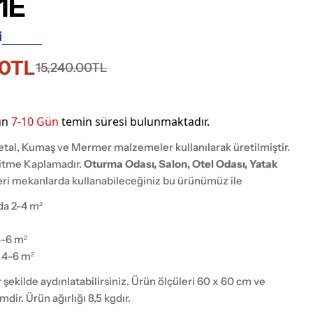
1E
İ
00TL
i
15,240.00TL
ün
7-10
Gün
temin süresi bulunmaktadır.
rede aç
tal, Kumaş ve Mermer malzemeler kullanılarak üretilmiştir.
kitme Kaplamadır.
Oturma Odası, Salon, Otel Odası, Yatak
ri mekanlarda kullanabileceğiniz bu ürünümüz ile
da 2-4 m²
4-6 m²
 4-6 m²
ir şekilde aydınlatabilirsiniz. Ürün ölçüleri 60 x 60 cm ve
dir. Ürün ağırlığı 8,5 kgdır.