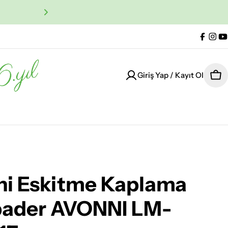
%100 Orijinal Ürün Garan
Facebo
Ins
Y
Giriş Yap / Kayıt Ol
Sep
ni Eskitme Kaplama
ader AVONNI LM-