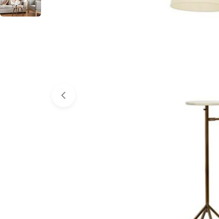
Medyayı 0 pencerede aç