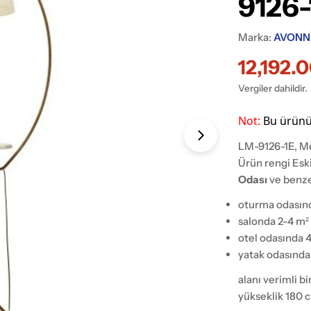
9126-
Marka:
AVONN
12,192.
İndiriml
Normal
Vergiler dahildir.
fiyat
fiyat
Not:
Bu ü
rün
Medyayı 1 pence
LM-9126-1E, Me
Ürün rengi Es
Odası
ve benze
oturma odasın
salonda 2-4 m²
otel odasında 
yatak odasında
alanı verimli b
yükseklik 180 cm