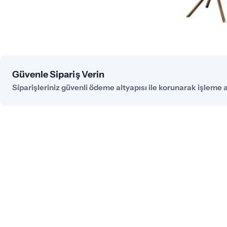
Ödeme
Güvenle Sipariş Verin
yöntemleri
Siparişleriniz güvenli ödeme altyapısı ile korunarak işleme al