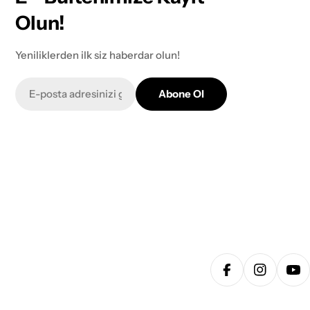
Olun!
Yeniliklerden ilk siz haberdar olun!
E-
Abone Ol
posta
Facebook
Instagra
Yo