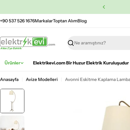
İçeriğe
 Ücretsiz Kargo
atla
+90 537 526 1676
Markalar
Toptan Alım
Blog
Ara
Ürünler
Elektrikevi.com Bir Huzur Elektrik Kuruluşudur
Anasayfa
Avize Modelleri
Avonni Eskitme Kaplama Lamb