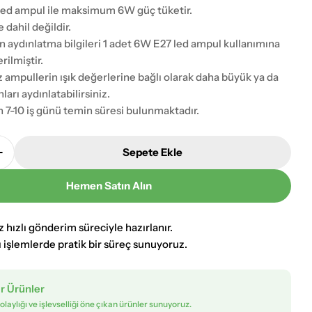
led ampul ile maksimum 6W güç tüketir.
dahil değildir.
n aydınlatma bilgileri 1 adet 6W E27 led ampul kullanımına
rilmiştir.
z ampullerin ışık değerlerine bağlı olarak daha büyük ya da
ları aydınlatabilirsiniz.
 7-10 iş günü temin süresi bulunmaktadır.
Sepete Ekle
skitme Kaplama Lambader AVONNI LM-9126-1E Adedin
Avonni Eskitme Kaplama Lambader AVONNI LM-9126-1
Hemen Satın Alın
iz hızlı gönderim süreciyle hazırlanır.
ı işlemlerde pratik bir süreç sunuyoruz.
ir Ürünler
olaylığı ve işlevselliği öne çıkan ürünler sunuyoruz.