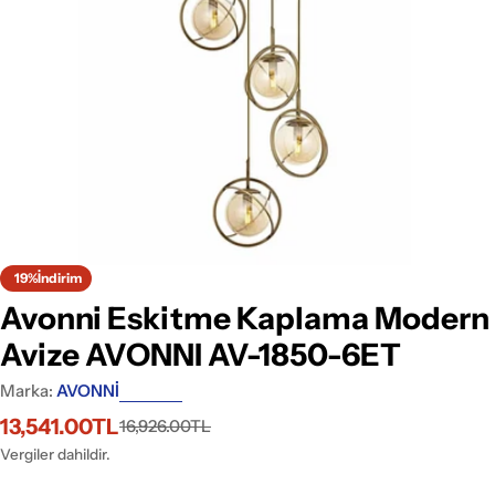
Medyayı 0 pencerede aç
19%
İndirim
Avonni Eskitme Kaplama Modern
Avize AVONNI AV-1850-6ET
Marka:
AVONNİ
13,541.00TL
16,926.00TL
İndirimli
Normal
fiyat
fiyat
Vergiler dahildir.