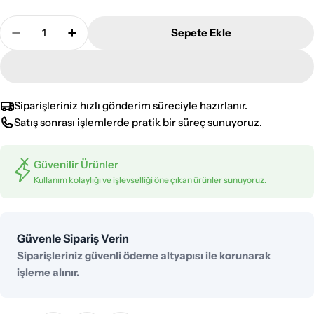
Adet
Sepete Ekle
Avonni Eskitme Kaplama Modern Avize AVONNI AV
Avonni Eskitme Kaplama Modern Avize A
Siparişleriniz hızlı gönderim süreciyle hazırlanır.
Satış sonrası işlemlerde pratik bir süreç sunuyoruz.
Güvenilir Ürünler
Kullanım kolaylığı ve işlevselliği öne çıkan ürünler sunuyoruz.
Ödeme
Güvenle Sipariş Verin
yöntemleri
Siparişleriniz güvenli ödeme altyapısı ile korunarak
işleme alınır.