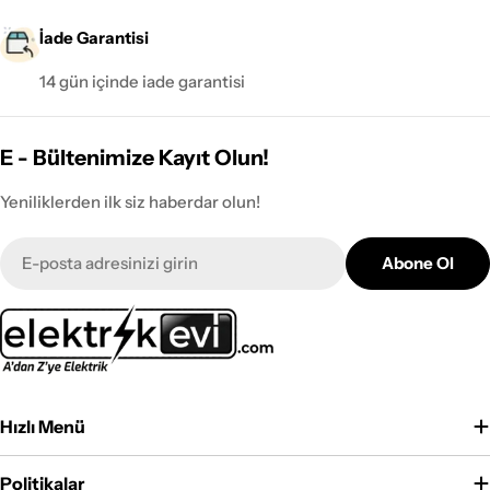
İade Garantisi
14 gün içinde iade garantisi
E - Bültenimize Kayıt Olun!
Yeniliklerden ilk siz haberdar olun!
E-
Abone Ol
posta
Hızlı Menü
Politikalar