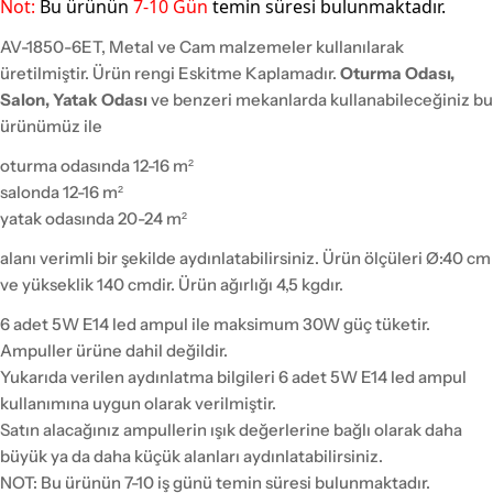
Not:
Bu ü
rünün
7-10
Gün
temin süresi bulunmaktadır.
AV-1850-6ET, Metal ve Cam malzemeler kullanılarak
üretilmiştir. Ürün rengi Eskitme Kaplamadır.
Oturma Odası,
Salon, Yatak Odası
ve benzeri mekanlarda kullanabileceğiniz bu
ürünümüz ile
oturma odasında 12-16 m²
salonda 12-16 m²
yatak odasında 20-24 m²
alanı verimli bir şekilde aydınlatabilirsiniz. Ürün ölçüleri Ø:40 cm
ve yükseklik 140 cmdir. Ürün ağırlığı 4,5 kgdır.
6 adet 5W E14 led ampul ile maksimum 30W güç tüketir.
Ampuller ürüne dahil değildir.
Yukarıda verilen aydınlatma bilgileri 6 adet 5W E14 led ampul
kullanımına uygun olarak verilmiştir.
Satın alacağınız ampullerin ışık değerlerine bağlı olarak daha
büyük ya da daha küçük alanları aydınlatabilirsiniz.
NOT: Bu ürünün 7-10 iş günü temin süresi bulunmaktadır.