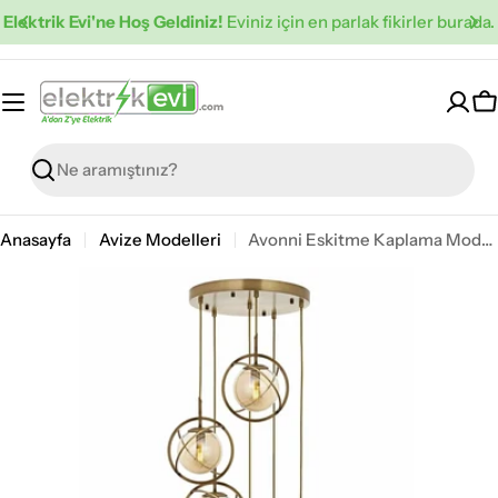
İçeriğe
Elektrik Evi'ne Hoş Geldiniz!
Eviniz için en parlak fikirler burada.
atla
S
Ara
Anasayfa
Avize Modelleri
Avonni Eskitme Kaplama Modern Avize AVONNI AV-1850-6ET