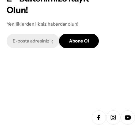
Olun!
Yeniliklerden ilk siz haberdar olun!
E-
Abone Ol
posta
Facebook
Instagra
Yo