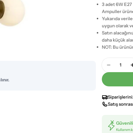
3 adet 6W E27 
Ampuller ürüne 
Yukarıda veril
uygun olarak ve
Satın alacağını
daha küçük alan
NOT: Bu ürünün
Adet
Avonni Es
ınır.
Siparişlerin
Satış sonras
Güvenil
Kullanım k