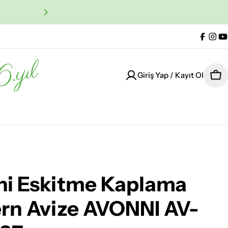
%100 Orijinal Ürün Garan
Facebo
Ins
Y
Giriş Yap / Kayıt Ol
Sep
ni Eskitme Kaplama
rn Avize AVONNI AV-