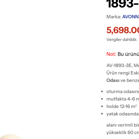
1893
Marka:
AVONN
5,698.
İndiriml
Normal
Vergiler dahildir.
fiyat
fiyat
Not:
Bu ü
rün
AV-1893-3E, Met
Ürün rengi Es
Odası
ve benze
oturma odasın
mutfakta 4-6 
holde 12-16 m²
yatak odasında
alanı verimli b
yükseklik 60 cmd