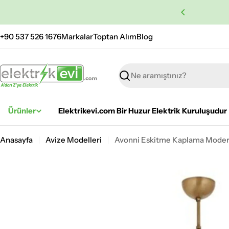
İçeriğe
 Ücretsiz Kargo
atla
+90 537 526 1676
Markalar
Toptan Alım
Blog
Ara
Ürünler
Elektrikevi.com Bir Huzur Elektrik Kuruluşudur
Anasayfa
Avize Modelleri
Avonni Eskitme Kaplama Moder