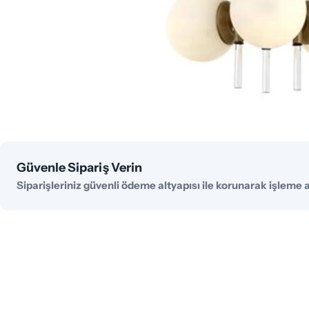
Ödeme
Güvenle Sipariş Verin
yöntemleri
Siparişleriniz güvenli ödeme altyapısı ile korunarak işleme al