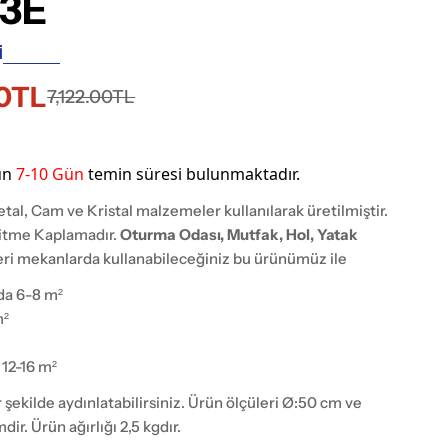
-3E
İ
00TL
i
7,122.00TL
ün
7-10
Gün
temin süresi bulunmaktadır.
al, Cam ve Kristal malzemeler kullanılarak üretilmiştir.
kitme Kaplamadır.
Oturma Odası, Mutfak, Hol, Yatak
ri mekanlarda kullanabileceğiniz bu ürünümüz ile
da 6-8 m²
m²
 12-16 m²
ir şekilde aydınlatabilirsiniz. Ürün ölçüleri Ø:50 cm ve
ir. Ürün ağırlığı 2,5 kgdır.