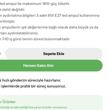
led ampul ile maksimum 18W güç tüketir.
dahil değildir.
en aydınlatma bilgileri 3 adet 6W E27 led ampul kullanımına
rilmiştir.
z ampullerin ışık değerlerine bağlı olarak daha büyük ya da
ları aydınlatabilirsiniz.
 7-10 iş günü temin süresi bulunmaktadır.
Sepete Ekle
kitme Kaplama Modern Avize AVONNI AV-1893-3E Ade
Avonni Eskitme Kaplama Modern Avize AVONNI AV-189
Hemen Satın Alın
iz hızlı gönderim süreciyle hazırlanır.
ı işlemlerde pratik bir süreç sunuyoruz.
ir Ürünler
olaylığı ve işlevselliği öne çıkan ürünler sunuyoruz.