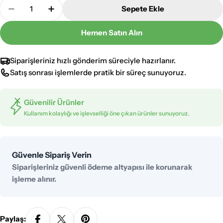
Adet
Sepete Ekle
Çebi 16&#39;lı Sıva Altı W Otomat Kutusu 306-09
Çebi 16&#39;lı Sıva Altı W Otomat Kutus
Hemen Satın Alın
Siparişleriniz hızlı gönderim süreciyle hazırlanır.
Satış sonrası işlemlerde pratik bir süreç sunuyoruz.
Güvenilir Ürünler
Kullanım kolaylığı ve işlevselliği öne çıkan ürünler sunuyoruz.
Ödeme
Güvenle Sipariş Verin
yöntemleri
Siparişleriniz güvenli ödeme altyapısı ile korunarak
işleme alınır.
Paylaş: