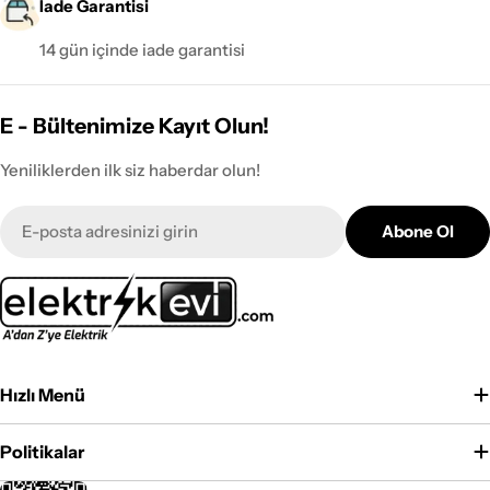
İade Garantisi
14 gün içinde iade garantisi
E - Bültenimize Kayıt Olun!
Yeniliklerden ilk siz haberdar olun!
E-
Abone Ol
posta
Hızlı Menü
Politikalar