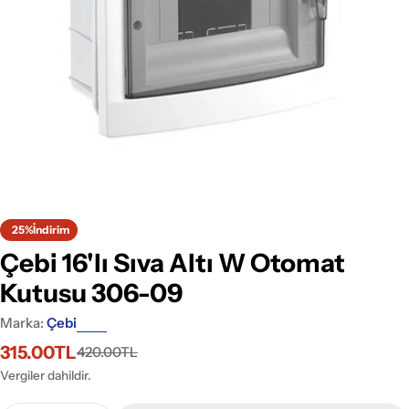
Medyayı 0 pencerede aç
25%
İndirim
Çebi 16'lı Sıva Altı W Otomat
Kutusu 306-09
Marka:
Çebi
315.00TL
420.00TL
İndirimli
Normal
fiyat
fiyat
Vergiler dahildir.