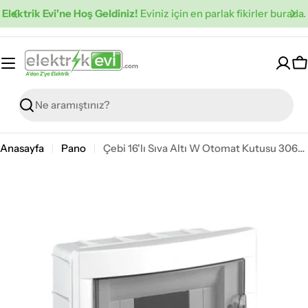
İçeriğe
Elektrik Evi'ne Hoş Geldiniz!
Eviniz için en parlak fikirler burada.
atla
S
Ara
Anasayfa
Pano
Çebi 16'lı Sıva Altı W Otomat Kutusu 306-09