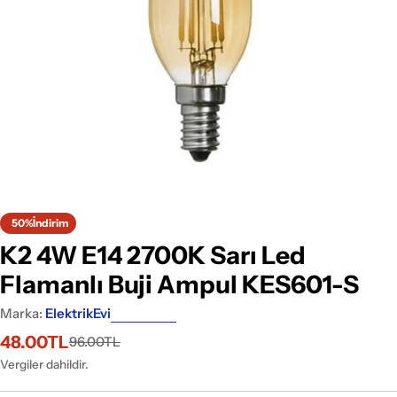
Medyayı 0 pencerede aç
50%
İndirim
K2 4W E14 2700K Sarı Led
Flamanlı Buji Ampul KES601-S
Marka:
ElektrikEvi
48.00TL
96.00TL
İndirimli
Normal
fiyat
fiyat
Vergiler dahildir.