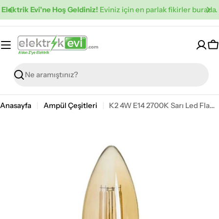
İçeriğe
Elektrik Evi'ne Hoş Geldiniz!
Eviniz için en parlak fikirler burada.
atla
S
Ara
Anasayfa
Ampül Çeşitleri
K2 4W E14 2700K Sarı Led Flamanlı Buji Ampul KES601-S