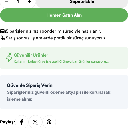
Sepete Ekle
K2 4W E14 2700K Sarı Led Flamanlı Buji Ampul KES
K2 4W E14 2700K Sarı Led Flamanlı Buji 
Hemen Satın Alın
Siparişleriniz hızlı gönderim süreciyle hazırlanır.
Satış sonrası işlemlerde pratik bir süreç sunuyoruz.
Güvenilir Ürünler
Kullanım kolaylığı ve işlevselliği öne çıkan ürünler sunuyoruz.
Ödeme
Güvenle Sipariş Verin
yöntemleri
Siparişleriniz güvenli ödeme altyapısı ile korunarak
işleme alınır.
Paylaş: