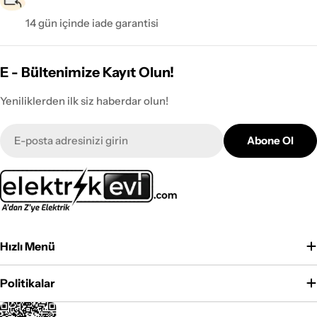
14 gün içinde iade garantisi
E - Bültenimize Kayıt Olun!
Yeniliklerden ilk siz haberdar olun!
E-
Abone Ol
posta
Hızlı Menü
Politikalar