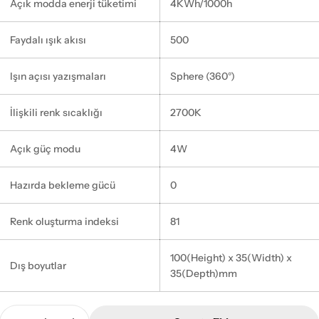
Açık modda enerji tüketimi
4KWh/1000h
Faydalı ışık akısı
500
Işın açısı yazışmaları
Sphere (360°)
İlişkili renk sıcaklığı
2700K
Açık güç modu
4W
Hazırda bekleme gücü
0
Renk oluşturma indeksi
81
100(Height) x 35(Width) x
Dış boyutlar
35(Depth)mm
Adet