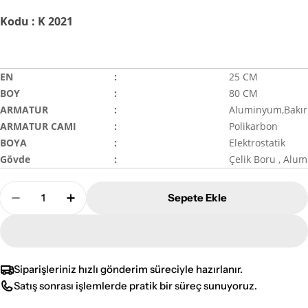
Kodu : K 2021
EN
:
25 CM
BOY
:
80 CM
ARMATUR
:
Aluminyum,Bakır
ARMATUR CAMI
:
Polikarbon
BOYA
:
Elektrostatik
Gövde
:
Çelik Boru , Alu
Adet
Sepete Ekle
KartaşKlasik Aydınlatma Direkleri - K2021 Adedini 
KartaşKlasik Aydınlatma Direkleri - K2021
Siparişleriniz hızlı gönderim süreciyle hazırlanır.
Satış sonrası işlemlerde pratik bir süreç sunuyoruz.