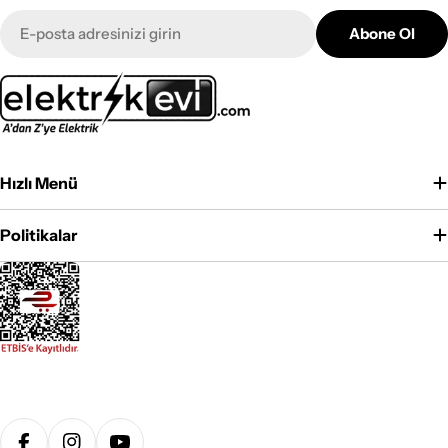
E-
Abone Ol
posta
Hızlı Menü
Politikalar
Ödeme