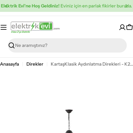
İçeriğe
Elektrik Evi'ne Hoş Geldiniz!
Eviniz için en parlak fikirler burada.
atla
S
Ara
Anasayfa
Direkler
KartaşKlasik Aydınlatma Direkleri - K2021