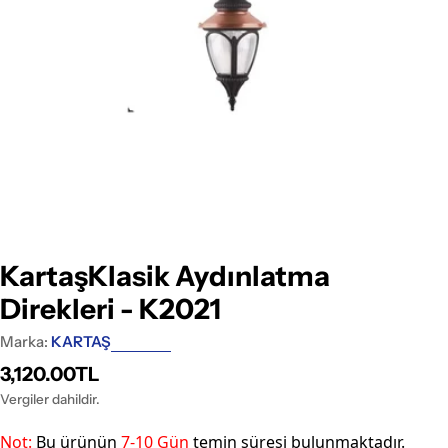
Medyayı 0 pencerede aç
KartaşKlasik Aydınlatma
Direkleri - K2021
Marka:
KARTAŞ
Normal
3,120.00TL
fiyat
Vergiler dahildir.
Not:
Bu ü
rünün
7-10
Gün
temin süresi bulunmaktadır.