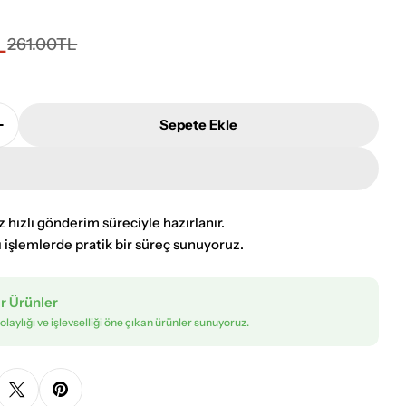
L
i
261.00TL
Sepete Ekle
no Metalik Siyah Topraklı Priz Mekanizması Adedini A
Ovivo Grano Metalik Siyah Topraklı Priz Mekanizması 
rede aç
iz hızlı gönderim süreciyle hazırlanır.
ı işlemlerde pratik bir süreç sunuyoruz.
ir Ürünler
olaylığı ve işlevselliği öne çıkan ürünler sunuyoruz.