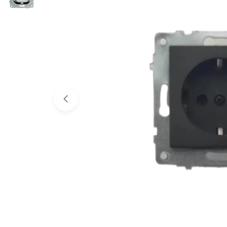
Medyayı 0 pencerede aç