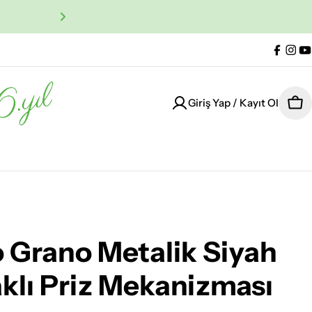
%100 Orijinal Ürün Garan
Facebo
Ins
Y
Giriş Yap / Kayıt Ol
Sep
 Grano Metalik Siyah
klı Priz Mekanizması