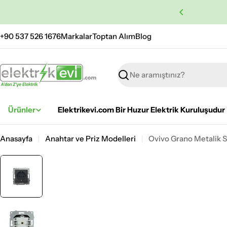
İçeriğe
 Ücretsiz Kargo
atla
+90 537 526 1676
Markalar
Toptan Alım
Blog
Ara
Ürünler
Elektrikevi.com Bir Huzur Elektrik Kuruluşudur
Anasayfa
Anahtar ve Priz Modelleri
Ovivo Grano Metalik S