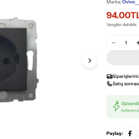
Marka:
Ovivo
94.00T
İndiriml
Normal
Vergiler dahildir.
fiyat
fiyat
Adet
Ovivo Gra
Medyayı 1 pence
Siparişlerin
Satış sonras
Güvenil
Kullanım k
Paylaş: