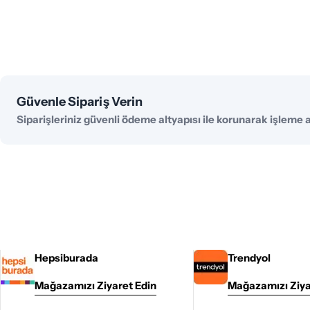
Ödeme
Güvenle Sipariş Verin
yöntemleri
Siparişleriniz güvenli ödeme altyapısı ile korunarak işleme al
Hepsiburada
Trendyol
Mağazamızı Ziyaret Edin
Mağazamızı Ziya