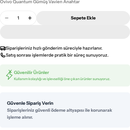
Ovivo Quantum Gümüş Vavien Anahtar
Adet
Sepete Ekle
Ovivo Quantum Gümüş Vavien Anahtar Adedini Az
Ovivo Quantum Gümüş Vavien Anahtar Ad
Siparişleriniz hızlı gönderim süreciyle hazırlanır.
Satış sonrası işlemlerde pratik bir süreç sunuyoruz.
Güvenilir Ürünler
Kullanım kolaylığı ve işlevselliği öne çıkan ürünler sunuyoruz.
Ödeme
Güvenle Sipariş Verin
yöntemleri
Siparişleriniz güvenli ödeme altyapısı ile korunarak
işleme alınır.