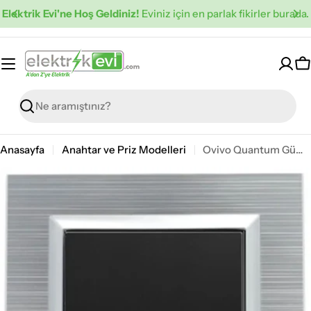
İçeriğe
Elektrik Evi'ne Hoş Geldiniz!
Eviniz için en parlak fikirler burada.
atla
S
Ara
Anasayfa
Anahtar ve Priz Modelleri
Ovivo Quantum Gümüş Vavien Anahtar