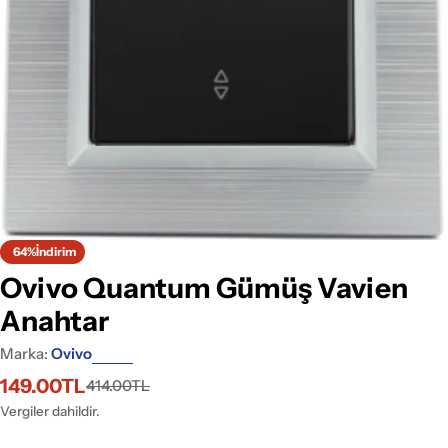
Medyayı 0 pencerede aç
64%
İndirim
Ovivo Quantum Gümüş Vavien
Anahtar
Marka:
Ovivo
149.00TL
414.00TL
İndirimli
Normal
fiyat
fiyat
Vergiler dahildir.