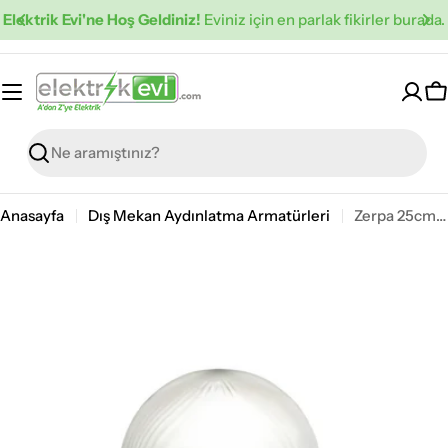
İçeriğe
Elektrik Evi'ne Hoş Geldiniz!
Eviniz için en parlak fikirler burada.
atla
S
Ara
Anasayfa
Dış Mekan Aydınlatma Armatürleri
Zerpa 25cm Prizmatik Armatür Yedek Aksesuarları Z 1136