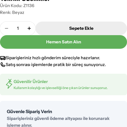
Ürün Kodu: Z1136
Renk: Beyaz
Adet
Sepete Ekle
Zerpa 25cm Prizmatik Armatür Yedek Aksesuarları Z
Zerpa 25cm Prizmatik Armatür Yedek Akses
Hemen Satın Alın
Siparişleriniz hızlı gönderim süreciyle hazırlanır.
Satış sonrası işlemlerde pratik bir süreç sunuyoruz.
Güvenilir Ürünler
Kullanım kolaylığı ve işlevselliği öne çıkan ürünler sunuyoruz.
Ödeme
Güvenle Sipariş Verin
yöntemleri
Siparişleriniz güvenli ödeme altyapısı ile korunarak
işleme alınır.