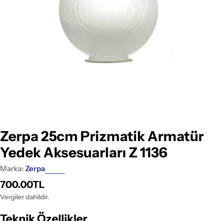
Medyayı 0 pencerede aç
Zerpa 25cm Prizmatik Armatür
Yedek Aksesuarları Z 1136
Marka:
Zerpa
Normal
700.00TL
fiyat
Vergiler dahildir.
Teknik Özellikler