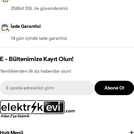
256bit SSL ile güvendesiniz
İade Garantisi
14 gün içinde iade garantisi
E - Bültenimize Kayıt Olun!
Yeniliklerden ilk siz haberdar olun!
E-
Abone Ol
posta
Hızlı Menü