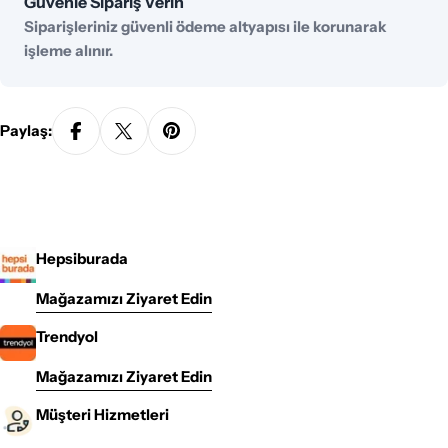
Güvenle Sipariş Verin
yöntemleri
Siparişleriniz güvenli ödeme altyapısı ile korunarak
işleme alınır.
Paylaş:
Hepsiburada
Mağazamızı Ziyaret Edin
Trendyol
Mağazamızı Ziyaret Edin
Müşteri Hizmetleri