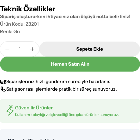
Teknik Özellikler
Sipariş oluştururken ihtiyacınız olan ölçüyü notta belirtiniz!
Ürün Kodu: Z3201
Renk: Gri
Adet
Sepete Ekle
Zerpa Armatür Yedek Aksesuarları Siyah 3-5cm Nipe
Zerpa Armatür Yedek Aksesuarları Siyah 3
Hemen Satın Alın
Siparişleriniz hızlı gönderim süreciyle hazırlanır.
Satış sonrası işlemlerde pratik bir süreç sunuyoruz.
Güvenilir Ürünler
Kullanım kolaylığı ve işlevselliği öne çıkan ürünler sunuyoruz.
Ödeme