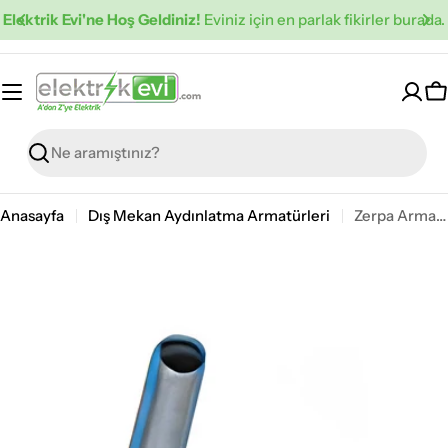
İçeriğe
Elektrik Evi'ne Hoş Geldiniz!
Eviniz için en parlak fikirler burada.
atla
S
Ara
Anasayfa
Dış Mekan Aydınlatma Armatürleri
Zerpa Armatür Yedek Aksesuarları Siyah 3-5cm Nipel Z 3201