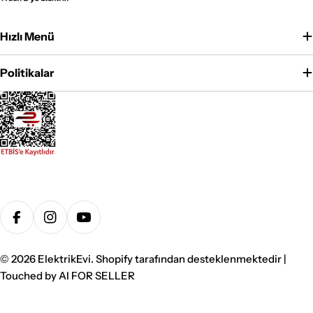
Hızlı Menü
Politikalar
Ödeme
yöntemleri
Facebook
Instagram
YouTube
© 2026
ElektrikEvi
. Shopify tarafından desteklenmektedir |
Touched by
AI FOR SELLER