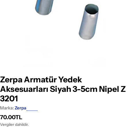
Medyayı 0 pencerede aç
Zerpa Armatür Yedek
Aksesuarları Siyah 3-5cm Nipel Z
3201
Marka:
Zerpa
Normal
70.00TL
fiyat
Vergiler dahildir.