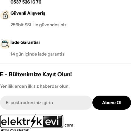
0537 526 16 76
Güvenli Alışveriş
256bit SSL ile güvendesiniz
İade Garantisi
14 gün içinde iade garantisi
E - Bültenimize Kayıt Olun!
Yeniliklerden ilk siz haberdar olun!
E-
Abone Ol
posta