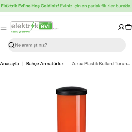
İçeriğe
Elektrik Evi'ne Hoş Geldiniz!
Eviniz için en parlak fikirler burada.
atla
S
Ara
Anasayfa
Bahçe Armatürleri
Zerpa Plastik Bollard Turuncu Duvar Z 13415