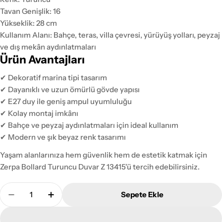
Tavan Genişlik: 16
Yükseklik: 28 cm
Kullanım Alanı: Bahçe, teras, villa çevresi, yürüyüş yolları, peyzaj
ve dış mekân aydınlatmaları
Ürün Avantajları
✔ Dekoratif marina tipi tasarım
✔ Dayanıklı ve uzun ömürlü gövde yapısı
✔ E27 duy ile geniş ampul uyumluluğu
✔ Kolay montaj imkânı
✔ Bahçe ve peyzaj aydınlatmaları için ideal kullanım
✔ Modern ve şık beyaz renk tasarımı
Yaşam alanlarınıza hem güvenlik hem de estetik katmak için
Zerpa Bollard Turuncu Duvar Z 13415'ü tercih edebilirsiniz.
Adet
Sepete Ekle
Zerpa Plastik Bollard Turuncu Duvar Z 13415 Adedin
Zerpa Plastik Bollard Turuncu Duvar Z 134