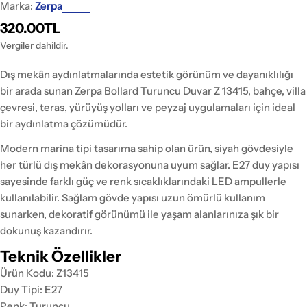
Marka:
Zerpa
Normal
320.00TL
fiyat
Vergiler dahildir.
Dış mekân aydınlatmalarında estetik görünüm ve dayanıklılığı
bir arada sunan Zerpa Bollard Turuncu Duvar Z 13415, bahçe, villa
çevresi, teras, yürüyüş yolları ve peyzaj uygulamaları için ideal
bir aydınlatma çözümüdür.
Modern marina tipi tasarıma sahip olan ürün, siyah gövdesiyle
her türlü dış mekân dekorasyonuna uyum sağlar. E27 duy yapısı
sayesinde farklı güç ve renk sıcaklıklarındaki LED ampullerle
kullanılabilir. Sağlam gövde yapısı uzun ömürlü kullanım
sunarken, dekoratif görünümü ile yaşam alanlarınıza şık bir
dokunuş kazandırır.
Teknik Özellikler
Ürün Kodu: Z13415
Duy Tipi: E27
Renk: Turuncu