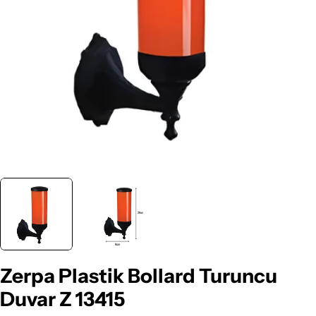
Medyayı 0 pencerede aç
Zerpa Plastik Bollard Turuncu
Duvar Z 13415