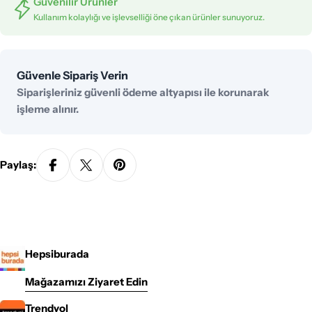
Güvenilir Ürünler
Kullanım kolaylığı ve işlevselliği öne çıkan ürünler sunuyoruz.
Ödeme
Güvenle Sipariş Verin
yöntemleri
Siparişleriniz güvenli ödeme altyapısı ile korunarak
işleme alınır.
Paylaş:
Hepsiburada
Mağazamızı Ziyaret Edin
Trendyol