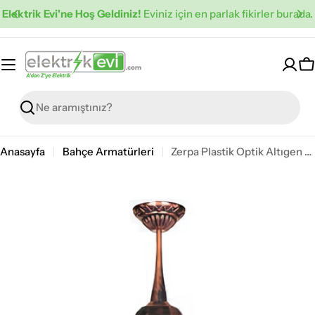
İçeriğe
Elektrik Evi'ne Hoş Geldiniz!
Eviniz için en parlak fikirler burada.
atla
S
Ara
Anasayfa
Bahçe Armatürleri
Zerpa Plastik Optik Altıgen Eskitme Bakır Sarkıt Z 6862