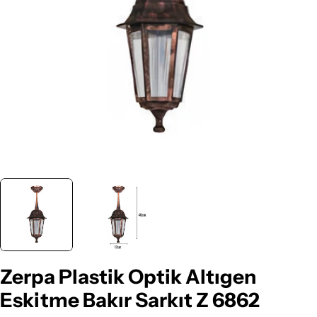
Medyayı 0 pencerede aç
Zerpa Plastik Optik Altıgen
Eskitme Bakır Sarkıt Z 6862