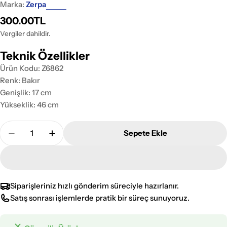
Marka:
Zerpa
Normal
300.00TL
fiyat
Vergiler dahildir.
Teknik Özellikler
Ürün Kodu: Z6862
Renk: Bakır
Genişlik: 17 cm
Yükseklik: 46 cm
Adet
Sepete Ekle
Zerpa Plastik Optik Altıgen Eskitme Bakır Sarkıt Z
Zerpa Plastik Optik Altıgen Eskitme Bakır
Siparişleriniz hızlı gönderim süreciyle hazırlanır.
Satış sonrası işlemlerde pratik bir süreç sunuyoruz.