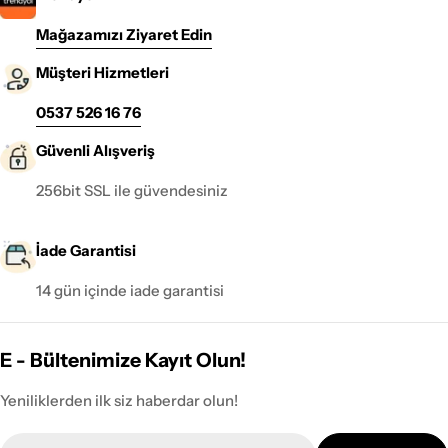
Mağazamızı Ziyaret Edin
Müşteri Hizmetleri
0537 526 16 76
Güvenli Alışveriş
256bit SSL ile güvendesiniz
İade Garantisi
14 gün içinde iade garantisi
E - Bültenimize Kayıt Olun!
Yeniliklerden ilk siz haberdar olun!
E-