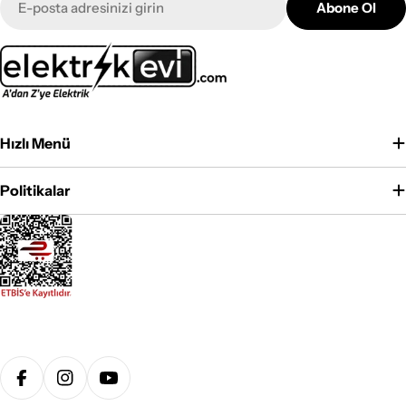
Abone Ol
posta
Hızlı Menü
Politikalar
Ödeme
yöntemleri
Facebook
Instagram
YouTube