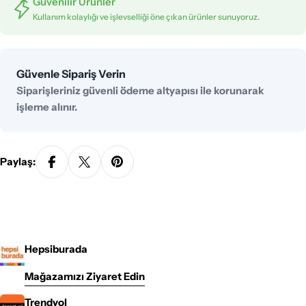
Güvenilir Ürünler
Kullanım kolaylığı ve işlevselliği öne çıkan ürünler sunuyoruz.
Ödeme
Güvenle Sipariş Verin
yöntemleri
Siparişleriniz güvenli ödeme altyapısı ile korunarak
işleme alınır.
Paylaş:
Hepsiburada
Mağazamızı Ziyaret Edin
Trendyol