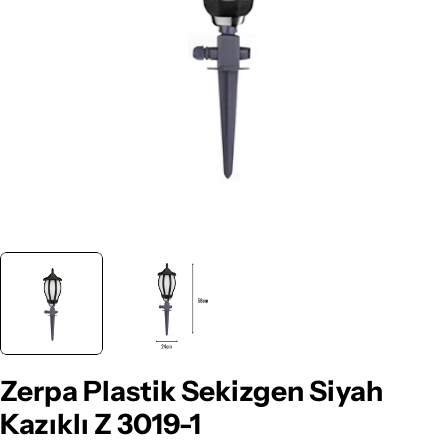
Medyayı 0 pencerede aç
Zerpa Plastik Sekizgen Siyah
Kazıklı Z 3019-1