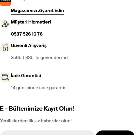
Mağazamızı Ziyaret Edin
Müşteri Hizmetleri
0537 526 16 76
Güvenli Alışveriş
256bit SSL ile güvendesiniz
İade Garantisi
14 gün içinde iade garantisi
E - Bültenimize Kayıt Olun!
Yeniliklerden ilk siz haberdar olun!
E-