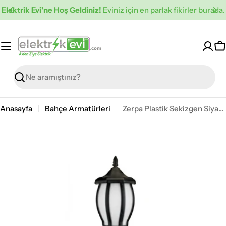
İçeriğe
Elektrik Evi'ne Hoş Geldiniz!
Eviniz için en parlak fikirler burada.
atla
S
Ara
Anasayfa
Bahçe Armatürleri
Zerpa Plastik Sekizgen Siyah Kazıklı Z 3019-1