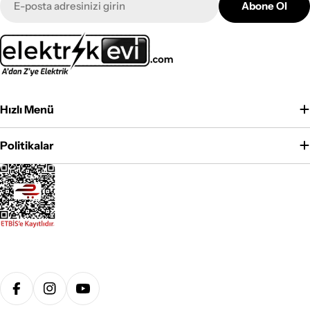
Abone Ol
posta
Hızlı Menü
Politikalar
Ödeme
yöntemleri
Facebook
Instagram
YouTube