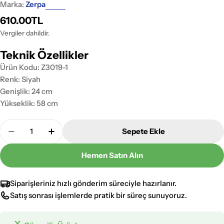
Marka:
Zerpa
Normal
610.00TL
fiyat
Vergiler dahildir.
Teknik Özellikler
Ürün Kodu: Z3019-1
Renk: Siyah
Genişlik: 24 cm
Yükseklik: 58 cm
Adet
Sepete Ekle
Zerpa Plastik Sekizgen Siyah Kazıklı Z 3019-1 Adedi
Zerpa Plastik Sekizgen Siyah Kazıklı Z 301
Hemen Satın Alın
Siparişleriniz hızlı gönderim süreciyle hazırlanır.
Satış sonrası işlemlerde pratik bir süreç sunuyoruz.