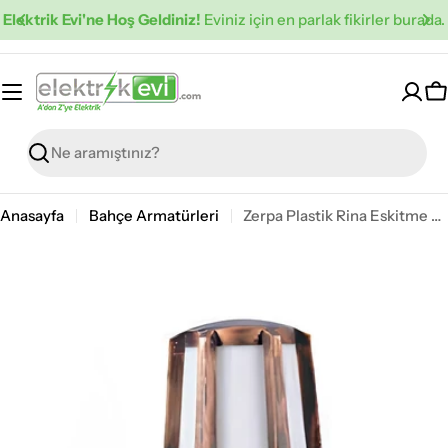
İçeriğe
Elektrik Evi'ne Hoş Geldiniz!
Eviniz için en parlak fikirler burada.
atla
S
Ara
Anasayfa
Bahçe Armatürleri
Zerpa Plastik Rina Eskitme Bakır Sarkıt Z 13661