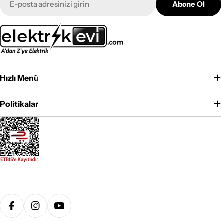
Abone Ol
posta
Hızlı Menü
Politikalar
Ödeme
yöntemleri
Facebook
Instagram
YouTube