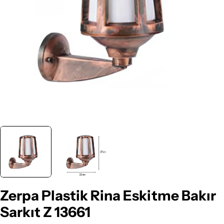
Medyayı 0 pencerede aç
Zerpa Plastik Rina Eskitme Bakır
Sarkıt Z 13661