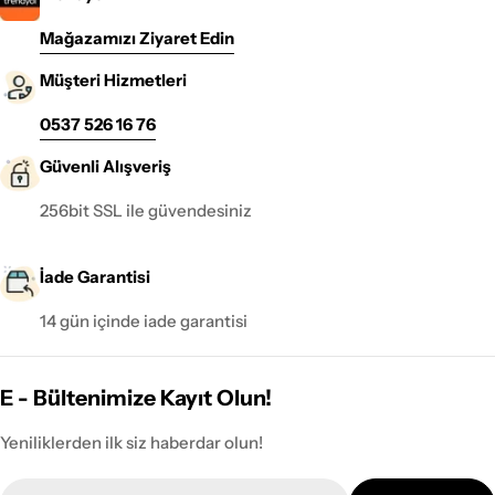
Mağazamızı Ziyaret Edin
Müşteri Hizmetleri
0537 526 16 76
Güvenli Alışveriş
256bit SSL ile güvendesiniz
İade Garantisi
14 gün içinde iade garantisi
E - Bültenimize Kayıt Olun!
Yeniliklerden ilk siz haberdar olun!
E-