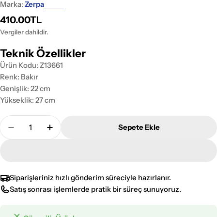
Marka:
Zerpa
Normal
410.00TL
fiyat
Vergiler dahildir.
Teknik Özellikler
Ürün Kodu: Z13661
Renk: Bakır
Genişlik: 22 cm
Yükseklik: 27 cm
Adet
Sepete Ekle
Zerpa Plastik Rina Eskitme Bakır Sarkıt Z 13661 Ade
Zerpa Plastik Rina Eskitme Bakır Sarkıt Z 
Siparişleriniz hızlı gönderim süreciyle hazırlanır.
Satış sonrası işlemlerde pratik bir süreç sunuyoruz.