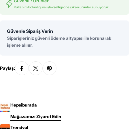
Güvenilir Ürünler
Kullanım kolaylığı ve işlevselliği öne çıkan ürünler sunuyoruz.
Ödeme
Güvenle Sipariş Verin
yöntemleri
Siparişleriniz güvenli ödeme altyapısı ile korunarak
işleme alınır.
Paylaş:
Hepsiburada
Mağazamızı Ziyaret Edin
Trendyol